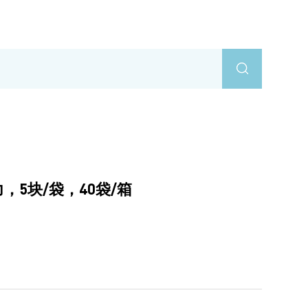
5块/袋，40袋/箱