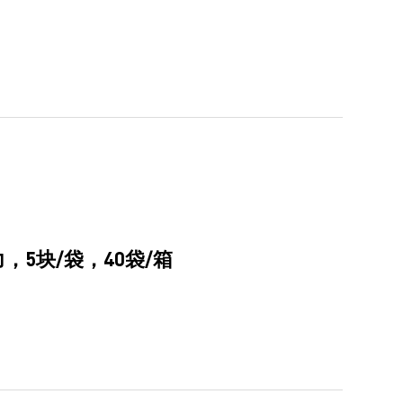
5块/袋，40袋/箱