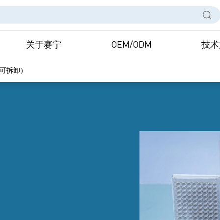
关于赛宁
OEM/ODM
技术
（可拆卸）