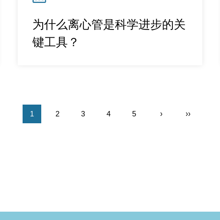
为什么离心管是科学进步的关
键工具？
1
2
3
4
5
›
››