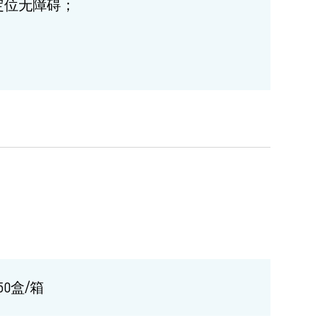
定位无障碍；
0盒/箱